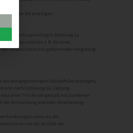
n 2 % über die jeweiligen
ttet.
züglich Porto pro erfolgte Mahnung zu
spesen zu ersetzen z. B. die eines
e der Inkassoinstituten gebührenden Vergütung
ers aus den gegenseitigen Geschäftsbeziehungen,
n erst nach Einlösung als Zahlung.
dass jener Teil des dergestalt entstandenen
h die Vermischung und/oder Verarbeitung
hen Forderungen seine aus der
echten an uns ab; im Falle der