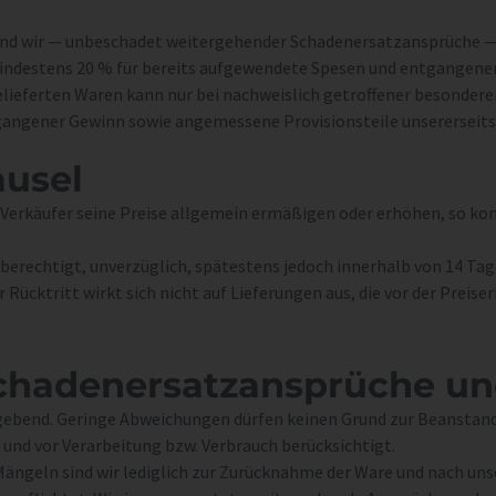
sind wir — unbeschadet weitergehender Schadenersatzansprüche —
ndestens 20 % für bereits aufgewendete Spesen und entgangene
elieferten Waren kann nur bei nachweislich getroffener besondere
gangener Gewinn sowie angemessene Provisionsteile unsererseit
ausel
er Verkäufer seine Preise allgemein ermäßigen oder erhöhen, so 
r berechtigt, unverzüglich, spätestens jedoch innerhalb von 14 Tag
Rücktritt wirkt sich nicht auf Lieferungen aus, die vor der Preise
chaden­ersatz­ansprüche u
maßgebend. Geringe Abweichungen dürfen keinen Grund zur Beanst
nd vor Verarbeitung bzw. Verbrauch berücksichtigt.
ängeln sind wir lediglich zur Zurücknahme der Ware und nach uns