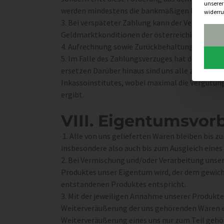
unsere
werden mindestens die bankmäßigen Diskont- 
widerru
3. Bei verspäteter Zahlung kann der Verkäufer 
Geldmarktkonditionen der österreichischen Ba
4. Aufrechnung sowie Zurückbehaltungsrecht ge
5. Im Falle des Zahlungsverzuges hat der Kund
ersetzen Darüber hinaus sind uns alle zur zwe
Inkassoinstitutes, wobei maximal die Vergütun
ergibt.
V
III.
Eigentums­vor
1. Alle von uns gelieferten Waren bleiben bis z
insbesondere also auch bis zum Ausgleich eines
2. Bei Vermischung und/oder Verarbeitung unser
Produktes unser Eigentum wird, der dem gewic
entstandenen Produktes entspricht.
3. Mit der jeweiligen Annahme unserer Produkte
Weiterveräußerung der uns gehörenden Waren e
Weiterveräußerung eines uns nur zum Teil gehör