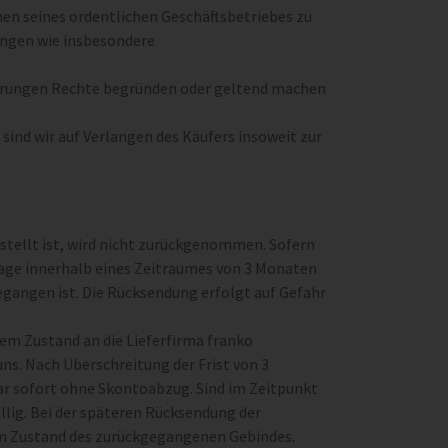
men seines ordentlichen Geschäftsbetriebes zu
ungen wie insbesondere
rderungen Rechte begründen oder geltend machen
ind wir auf Verlangen des Käufers insoweit zur
estellt ist, wird nicht zurückgenommen. Sofern
llage innerhalb eines Zeitraumes von 3 Monaten
angen ist. Die Rücksendung erfolgt auf Gefahr
em Zustand an die Lieferfirma franko
ns. Nach Überschreitung der Frist von 3
ar sofort ohne Skontoabzug. Sind im Zeitpunkt
lig. Bei der späteren Rücksendung der
m Zustand des zurückgegangenen Gebindes.