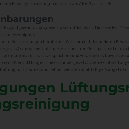
eferten Einwegverpackungen nehmen am ARA-System teil.
in­barungen
ltigkeit, wenn sie gegenseitig schriftlich bestätigt werden. Diese S
eistungsreinigung.
ehenden Bestimmungen berührt die Wirksamkeit der anderen Best
esetz) sind wir verhalten, Sie als unseren Geschäftspartner zu 
 automationsunterstützt speichern und verarbeiten. Davon betro
ieren. Übermittlungen finden nur bei gesetzlichen Verpflichtung
aftung für Irrtümer und Fehler, welche auf allfällige Mängel der
g­ungen Lüftungs­
ngs­reinigung