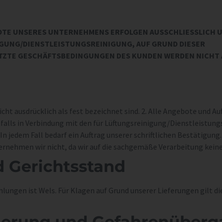
OTE UNSERES UNTERNEHMENS ERFOLGEN AUSSCHLIESSLICH UN
UNG/DIENSTLEISTUNGSREINIGUNG, AUF GRUND DIESER
ZTE GESCHÄFTSBEDINGUNGEN DES KUNDEN WERDEN NICHT AN
icht ausdrücklich als fest bezeichnet sind. 2. Alle Angebote und Au
nfalls in Verbindung mit den für Lüftungsreinigung/Dienstleist
jedem Fall bedarf ein Auftrag unserer schriftlichen Bestätigung. 3
bernehmen wir nicht, da wir auf die sachgemäße Verarbeitung keine
nd Gerichts­stand
hlungen ist Wels. Für Klagen auf Grund unserer Lieferungen gilt d
cherung und Gefahren­über