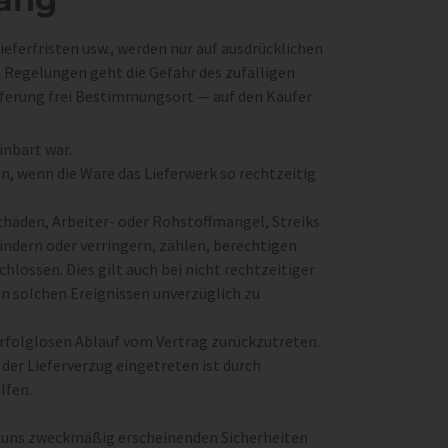
eferfristen usw., werden nur auf ausdrücklichen
Regelungen geht die Gefahr des zufälligen
eferung frei Bestimmungsort — auf den Käufer
inbart war.
en, wenn die Ware das Lieferwerk so rechtzeitig
chäden, Arbeiter- oder Rohstoffmangel, Streiks
ndern oder verringern, zählen, berechtigen
hlossen. Dies gilt auch bei nicht rechtzeitiger
on solchen Ereignissen unverzüglich zu
erfolglosen Ablauf vom Vertrag zurückzutreten.
der Lieferverzug eingetreten ist durch
lfen.
von uns zweckmäßig erscheinenden Sicherheiten