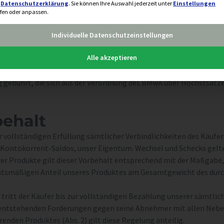
r
Datenschutzerklärung
.
Sie können Ihre Auswahl jederzeit unter
Einstellungen
und Einziehungsspesen berechnet.
fen oder anpassen.
Verzugszinsen in angemessener Höhe, mindestens jedoch in Höhe vo
nken berechnen.
Individuelle Datenschutzeinstellungen
genüber Forderungen des Verkäufers sind dem Käufer nicht gesta
Alle akzeptieren
e die uns entstehenden Mahnkosten gestaffelt nach Mahnstufen zu
ckentsprechenden Rechtsverfolgung notwendigen Mahn- und Inkasso
g gebührt, die sich aus der Verordnung des BMwA über Höchstsätz
behalt
ur vollständigen Erfüllung sämtlicher Verbindlichkeiten des Käuf
 Kontokorrent-Saldos, unser Eigentum. Wechsel und Schecks gelte
er Produkte gilt dieser Vorbehalt entsprechend mit der Maßgabe, 
htsmäßigen Anteil unseres Produktes am Gesamtgewicht des durc
 tritt der Käufer bis zur vollständigen Bezahlung unserer sämtlic
ntstehenden Forderungen gegen seine Abnehmer mit allen Nebenr
enden Produktes (Abs. 2) gilt diese Regelung anteilig.