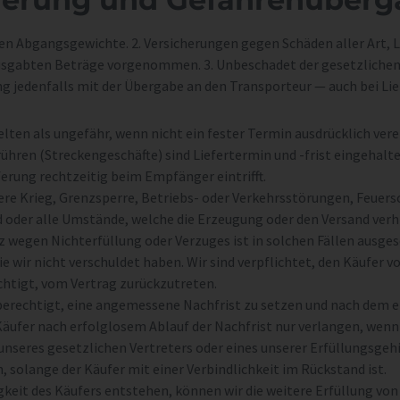
ten Abgangsgewichte. 2. Versicherungen gegen Schäden aller Art, Li
usgabten Beträge vorgenommen. 3. Unbeschadet der gesetzlichen 
ng jedenfalls mit der Übergabe an den Transporteur — auch bei Li
elten als ungefähr, wenn nicht ein fester Termin ausdrücklich vere
rühren (Streckengeschäfte) sind Liefertermin und -frist eingehalt
eferung rechtzeitig beim Empfänger eintrifft.
re Krieg, Grenzsperre, Betriebs- oder Verkehrsstörungen, Feuers
 oder alle Umstände, welche die Erzeugung oder den Versand verhi
 wegen Nichterfüllung oder Verzuges ist in solchen Fällen ausgesc
e wir nicht verschuldet haben. Wir sind verpflichtet, den Käufer v
chtigt, vom Vertrag zurückzutreten.
er berechtigt, eine angemessene Nachfrist zu setzen und nach dem 
äufer nach erfolglosem Ablauf der Nachfrist nur verlangen, wenn 
unseres gesetzlichen Vertreters oder eines unserer Erfüllungsgehi
n, solange der Käufer mit einer Verbindlichkeit im Rückstand ist.
ähigkeit des Käufers entstehen, können wir die weitere Erfüllung 