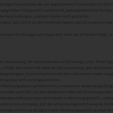
ehaltseigentum und über die uns abgetretenen Forderungen im Rah
uns gegenüber fristgerecht nachkommt, außergewöhnliche Verfüg
er Verpfändungen, sind dem Käufer nicht gestattet.
ichtigen, falls Dritte an den Vorbehaltswaren oder an unseren Fo
 unsere Forderungen um insgesamt mehr als 20 % übersteigt, so s
des: Verpackung, die nicht besonders in Rechnung („Inkl.-Preis“) g
, erfolgt eine Gutschrift unter der Voraussetzung, dass die Emba
gsfähigem Zustand frachtfrei bei den Lieferanten wieder eingeg
en werden nicht zurückgenommen.
ab Rechnungsdatum gebührenfrei, in sauberem, verwendungsfähig
rs endet auch hier mit dem Wiedereintreffen der Emballagen bei u
ederbeschaffungspreises dem Käufer in Rechnung gestellt, zahlb
Lieferanten unterwegs, gilt die Leihemballagenrechnung als hinfäl
mballagenrechnung abzüglich einer Abnützungsgebühr gemäß de