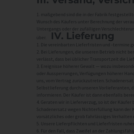
1. maßgebend sind die in der Fabrik festgestell
Wunsch des Käufers unter Berechnung der vera
Untergangs oder der zufälligen Verschlechteru
IV. Lieferung
über.
1. Die vereinbarten Lieferfristen und -termine g
2. Bei Lieferungen, die unseren Betrieb nicht be
verlässt, dass bei üblicher Transportzeit die Li
3. Ereignisse höherer Gewalt — wozu insbesonde
oder Aussperrungen, Verfügungen höherer Hand
uns, vom Vertrag zurückzutreten. Schadenersatz
Selbstlieferung durch unseren Vorlieferanten, di
informieren. Der Käufer ist dann ebenfalls bere
4. Geraten wir in Lieferverzug, so ist der Käuf
Schadenersatz wegen Nichterfüllung kann der K
vorsätzliches oder grob fahrlässiges Verhalten 
5. Unsere Lieferpflichten und Lieferfristen ruhe
6. Für den Fall, dass Zweifel an der Zahlungsf