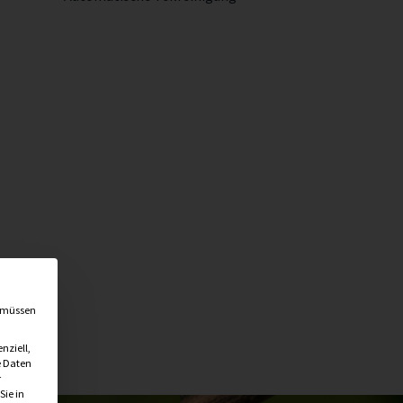
en
, müssen
nziell,
 Daten
r
Sie in