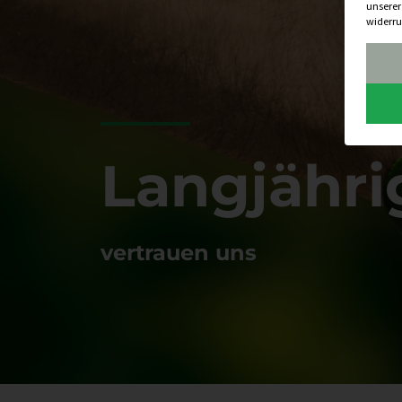
unsere
widerru
Langjähr
vertrauen uns