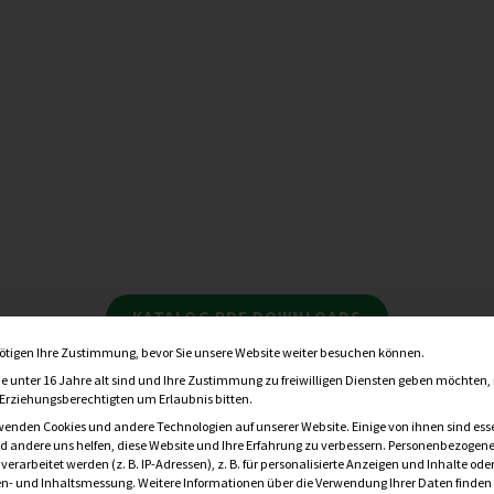
KATALOG PDF DOWNLOADS
Datenschutzeinstellung
ötigen Ihre Zustimmung, bevor Sie unsere Website weiter besuchen können.
e unter 16 Jahre alt sind und Ihre Zustimmung zu freiwilligen Diensten geben möchten
e Erziehungsberechtigten um Erlaubnis bitten.
wenden Cookies und andere Technologien auf unserer Website. Einige von ihnen sind esse
 andere uns helfen, diese Website und Ihre Erfahrung zu verbessern.
Personenbezogene
erarbeitet werden (z. B. IP-Adressen), z. B. für personalisierte Anzeigen und Inhalte ode
n- und Inhaltsmessung.
Weitere Informationen über die Verwendung Ihrer Daten finden 