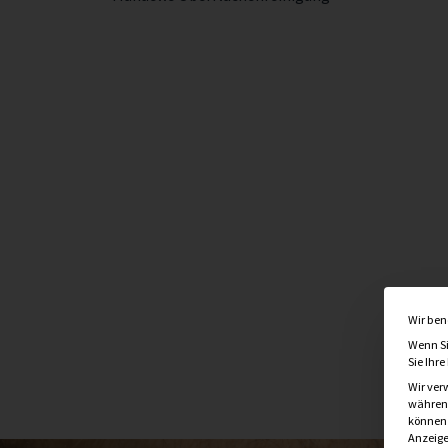
Wir ben
Wenn Si
Sie Ihr
Wir ver
während
können v
Anzeige