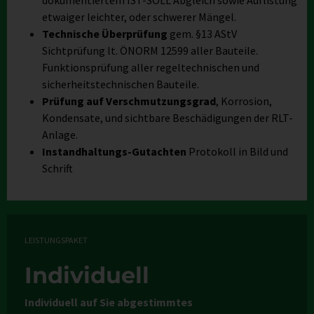
dokumentiertem IST-SOLL Abgleich sowie Auflistung
etwaiger leichter, oder schwerer Mängel.
Technische Überprüfung
gem. §13 AStV
Sichtprüfung lt. ÖNORM 12599 aller Bauteile.
Funktionsprüfung aller regeltechnischen und
sicherheitstechnischen Bauteile.
Prüfung auf Verschmutzungsgrad
, Korrosion,
Kondensate, und sichtbare Beschädigungen der RLT-
Anlage.
Instandhaltungs-Gutachten
Protokoll in Bild und
Schrift
LEISTUNGSPAKET
Individuell
Individuell auf Sie abgestimmtes