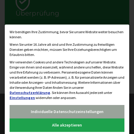
Überprüfung
Wir übernehmen Ihre
Datenschutzeinstellung
Wir benötigen Ihre Zustimmung, bevor Sie unsere Website weiter besuchen
Brandschutzklappenprüfung
gem. ÖNORM H
können.
6031
Wenn Sie unter 16 Jahre alt sind und Ihre Zustimmung zu freiwilligen
Diensten geben möchten, müssen Sie Ihre Erziehungsberechtigten um
Erlaubnis bitten.
Wir verwenden Cookies und andere Technologien auf unserer Website.
Einige von ihnen sind essenziell, während andere uns helfen, diese Website
und Ihre Erfahrung zu verbessern.
Personenbezogene Daten können
verarbeitet werden (z. B. IP-Adressen), z. B. für personalisierte Anzeigen und
Inhalte oder Anzeigen- und Inhaltsmessung.
Weitere Informationen über
die Verwendung Ihrer Daten finden Sie in unserer
Datenschutzerklärung
.
Sie können Ihre Auswahl jederzeit unter
Einstellungen
widerrufen oder anpassen.
Individuelle Datenschutzeinstellungen
Alle akzeptieren