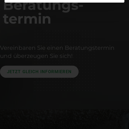
Beratungs-
termin
Vereinbaren Sie einen Beratungstermin
und überzeugen Sie sich!
JETZT GLEICH INFORMIEREN