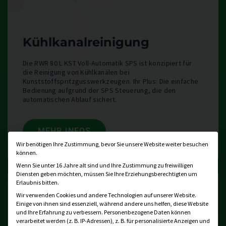
Kühlkanalreinigung
Die RWR 80 L KST Voll-Automatik SPS ist konzipiert für
die Reinigung von Kühlkanälen bei
Kunststoffspritzgusswerkzeugen. Ihr Plus: Die einfache
Bedienung aufgrund der SPS Steuerung, die den
automatischen Ablauf sichert.
MEHR INFOS
Datenschutzeinstellung
Wir benötigen Ihre Zustimmung, bevor Sie unsere Website weiter besuchen
können.
Wenn Sie unter 16 Jahre alt sind und Ihre Zustimmung zu freiwilligen
Diensten geben möchten, müssen Sie Ihre Erziehungsberechtigten um
Erlaubnis bitten.
Wir verwenden Cookies und andere Technologien auf unserer Website.
Einige von ihnen sind essenziell, während andere uns helfen, diese Website
und Ihre Erfahrung zu verbessern.
Personenbezogene Daten können
verarbeitet werden (z. B. IP-Adressen), z. B. für personalisierte Anzeigen und