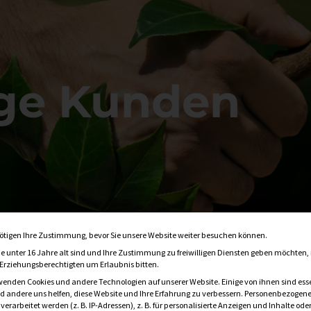
ige Kunden
Datenschutzeinstellung
ötigen Ihre Zustimmung, bevor Sie unsere Website weiter besuchen können.
e unter 16 Jahre alt sind und Ihre Zustimmung zu freiwilligen Diensten geben möchten
e Erziehungsberechtigten um Erlaubnis bitten.
wenden Cookies und andere Technologien auf unserer Website. Einige von ihnen sind esse
 andere uns helfen, diese Website und Ihre Erfahrung zu verbessern.
Personenbezogene
erarbeitet werden (z. B. IP-Adressen), z. B. für personalisierte Anzeigen und Inhalte ode