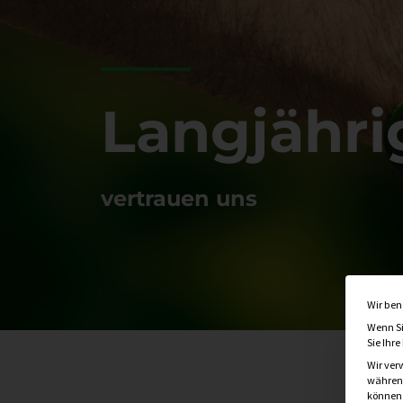
Langjähr
vertrauen uns
Wir ben
Wenn Si
Sie Ihr
Wir ver
während
können v