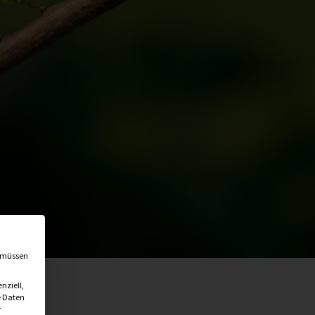
en
, müssen
nziell,
 Daten
r