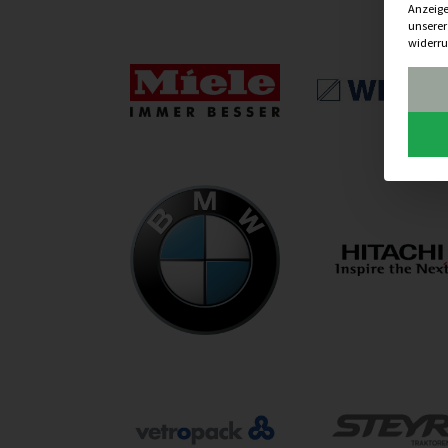
Anzeige
unsere
widerru