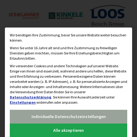
Datenschutzeinstellung
Wir benötigen Ihre Zustimmung, bevor Sie unsere Website weiter besuchen
können.
Wenn Sie unter 16 Jahre alt sind und Ihre Zustimmung zu freiwilligen
Diensten geben möchten, müssen Sie Ihre Erziehungsberechtigten um
Erlaubnis bitten.
Wir verwenden Cookies und andere Technologien auf unserer Website.
Einige von ihnen sind essenziell, während andere uns helfen, diese Website
und Ihre Erfahrung zu verbessern.
Personenbezogene Daten können
verarbeitet werden (z. B. IP-Adressen), z. B. für personalisierte Anzeigen und
Inhalte oder Anzeigen- und Inhaltsmessung.
Weitere Informationen über
die Verwendung Ihrer Daten finden Sie in unserer
Datenschutzerklärung
.
Sie können Ihre Auswahl jederzeit unter
Einstellungen
widerrufen oder anpassen.
Individuelle Datenschutzeinstellungen
Alle akzeptieren