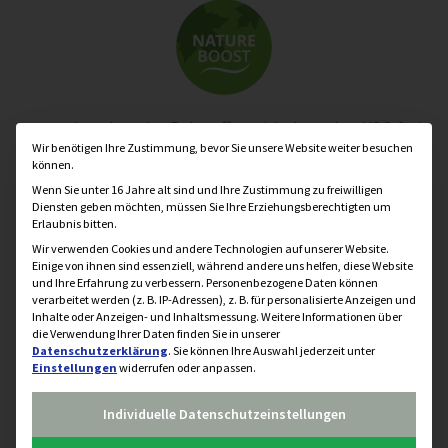
aus nachwachsenden Rohstoffen, nicht brennbar, VOC-frei,
Datenschutzeinstellung
Wir benötigen Ihre Zustimmung, bevor Sie unsere Website weiter besuchen
nicht kennzeichnungspflichtig
können.
Wenn Sie unter 16 Jahre alt sind und Ihre Zustimmung zu freiwilligen
Diensten geben möchten, müssen Sie Ihre Erziehungsberechtigten um
Erlaubnis bitten.
Wir verwenden Cookies und andere Technologien auf unserer Website.
Einige von ihnen sind essenziell, während andere uns helfen, diese Website
und Ihre Erfahrung zu verbessern.
Personenbezogene Daten können
verarbeitet werden (z. B. IP-Adressen), z. B. für personalisierte Anzeigen und
Inhalte oder Anzeigen- und Inhaltsmessung.
Weitere Informationen über
niedrige Anwendungstemperaturen, energiesparend,
die Verwendung Ihrer Daten finden Sie in unserer
wassersparend
Datenschutzerklärung
.
Sie können Ihre Auswahl jederzeit unter
Einstellungen
widerrufen oder anpassen.
Individuelle Datenschutzeinstellungen